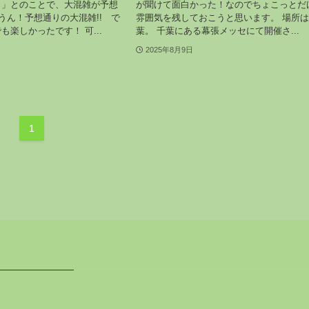
日」とのことで、大混雑が予想
が聞けて面白かった！なのでちょこっとだ
･うん！予想通りの大混雑!! で
雰囲気を残しておこうと思います。 場所
も楽しかったです！ 可...
葉。 千葉にある幕張メッセにて開催さ...
2025年8月9日
1