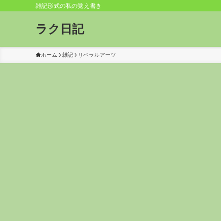
雑記形式の私の覚え書き
ラク日記
ホーム
雑記
リベラルアーツ