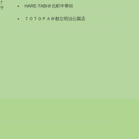
け
HARE-TABI＠元町中華街
は千
ＴＯＴＯＰＡ＠都立明治公園店